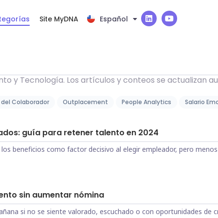
L
Y
tegorías
Site MyDNA
Español
Português
i
o
n
u
k
t
e
u
d
b
i
e
n
nto y Tecnología. Los artículos y conteos se actualizan 
 del Colaborador
Outplacement
People Analytics
Salario Em
ados: guía para retener talento en 2024
los beneficios como factor decisivo al elegir empleador, pero menos d
alento sin aumentar nómina
ñana si no se siente valorado, escuchado o con oportunidades de cre